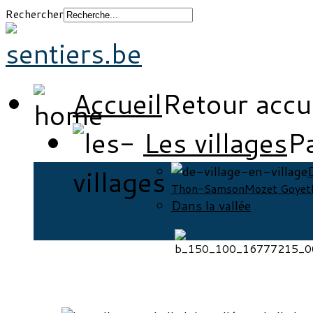
Rechercher
Accueil
Retour accu
Les villages
Pa
D
Thon-Samson
Mozet Goyet
Dans la vallée