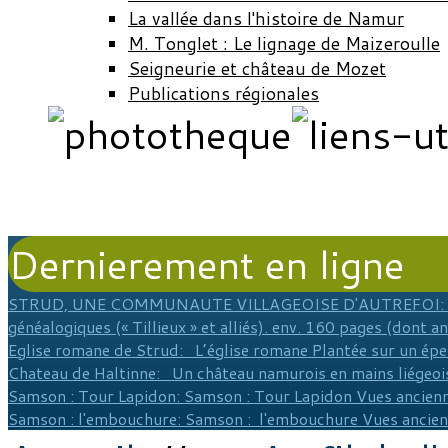
La vallée dans l'histoire de Namur
M. Tonglet : Le lignage de Maizeroulle
Seigneurie et château de Mozet
Publications régionales
Dernierement en ligne
STRUD, UNE COMMUNAUTE VILLAGEOISE D'AUTREFOI
:
généalogiques (« Tillieux » et alliés). env. 160 pages (dont a
Eglise romane de Strud
: L’église romane Plantée sur un épe
Chateau de Haltinne
: Un château namurois en mains liégeois
Samson : Tour Lapidon
: Samson : Tour Lapidon Vues ancienn
Samson : l'embouchure
: Samson : l'embouchure Vues ancie