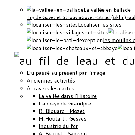
La vallée en ballade
Try de Goyet et Strouvia
Goyet-Strud (8klm)
Fau
Localiser les sites
les moulins 
Du passé au présent par l'image
Anciennes activités
A travers les cartes
La vallée dans l'Histoire
L'abbaye de Grandpré
R. Blouard : Mozet
M.Houtart : Gesves
Industrie du fer
A. Bequet : Samson