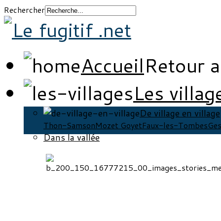
Rechercher
Accueil
Retour a
Les villag
De village en village
Thon-Samson
Mozet Goyet
Faux-les-Tombes
Ges
Dans la vallée