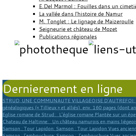
E.Del Marmol : Fouilles dans un cimeti
La vallée dans l'histoire de Namur
M. Tonglet : Le lignage de Maizeroulle
Seigneurie et château de Mozet
Publications régionales
Dernierement en ligne
STRUD, UNE COMMUNAUTE VILLAGEOISE D'AUTREFOI
:
généalogiques (« Tillieux » et alliés). env. 160 pages (dont a
Eglise romane de Strud
: L’église romane Plantée sur un épe
Chateau de Haltinne
: Un château namurois en mains liégeois
Samson : Tour Lapidon
: Samson : Tour Lapidon Vues ancienn
Samson : l'embouchure
: Samson : l'embouchure Vues ancie