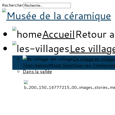
Rechercher
Accueil
Retour a
Les villag
De village en village
Thon-Samson
Mozet Goyet
Faux-les-Tombes
Ges
Dans la vallée