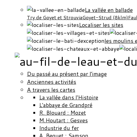
La vallée en ballade
Try de Goyet et Strouvia
Goyet-Strud (8klm)
Fau
Localiser les sites
les moulins 
Du passé au présent par l'image
Anciennes activités
A travers les cartes
La vallée dans l'Histoire
L'abbaye de Grandpré
R. Blouard : Mozet
M.Houtart : Gesves
Industrie du fer
A. Bequet : Samson