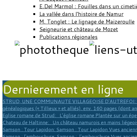
E.Del Marmol : Fouilles dans un cimeti
La vallée dans l'histoire de Namur
M. Tonglet : Le lignage de Maizeroulle
Seigneurie et château de Mozet
Publications régionales
Dernierement en ligne
STRUD, UNE COMMUNAUTE VILLAGEOISE D'AUTREFOI
:
généalogiques (« Tillieux » et alliés). env. 160 pages (dont a
Eglise romane de Strud
: L’église romane Plantée sur un épe
Chateau de Haltinne
: Un château namurois en mains liégeois
Samson : Tour Lapidon
: Samson : Tour Lapidon Vues ancienn
Samson : l'embouchure
: Samson : l'embouchure Vues ancie