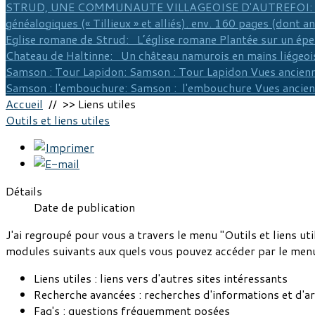
STRUD, UNE COMMUNAUTE VILLAGEOISE D'AUTREFOI
:
généalogiques (« Tillieux » et alliés). env. 160 pages (dont a
Eglise romane de Strud
: L’église romane Plantée sur un épe
Chateau de Haltinne
: Un château namurois en mains liégeois
Samson : Tour Lapidon
: Samson : Tour Lapidon Vues ancienn
Samson : l'embouchure
: Samson : l'embouchure Vues ancie
Accueil
// >> Liens utiles
Outils et liens utiles
Détails
Date de publication
J'ai regroupé pour vous a travers le menu "Outils et liens util
modules suivants aux quels vous pouvez accéder par le menu
Liens utiles : liens vers d'autres sites intéressants
Recherche avancées : recherches d'informations et d'art
Faq's : questions fréquemment posées