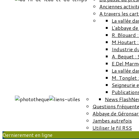
Anciennes activit
A travers les car
La vallée da
L'abbaye de
R. Blouard 
M.Houtart :
Industrie du
A. Bequet :
E.Del Marmo
La vallée da
M. Tonglet :
Seigneurie 
Publication
News Flash
Ne
Questions fréquent
Abbaye de Géronsar
Jambes autrefois
Utiliser le fil RSS
Dernierement en ligne