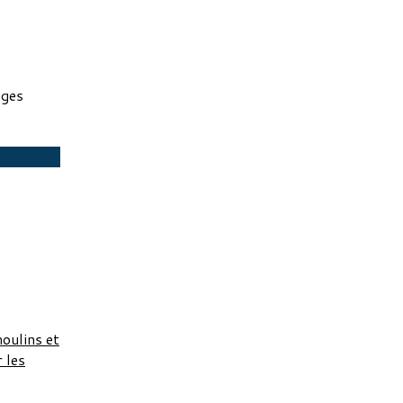
ages
moulins et
r les