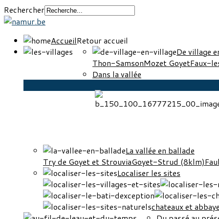
Rechercher
Accueil
Retour accueil
De village e
Thon-Samson
Mozet Goyet
Faux-l
Dans la vallée
La vallée en ballade
Try de Goyet et Strouvia
Goyet-Strud (8klm)
Fau
Localiser les sites
chateaux et abbay
Du passé au prése