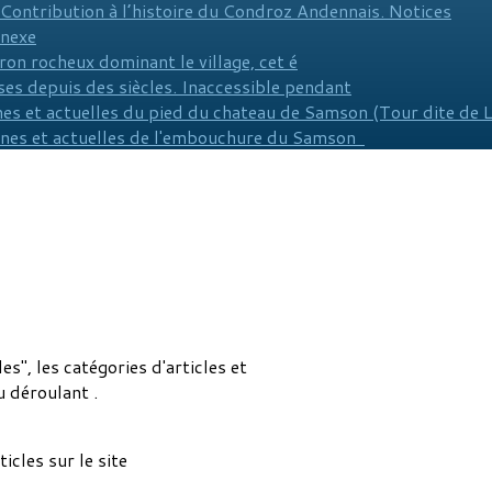
 Contribution à l’histoire du Condroz Andennais. Notices
nnexe
ron rocheux dominant le village, cet é
es depuis des siècles. Inaccessible pendant
es et actuelles du pied du chateau de Samson (Tour dite de 
nnes et actuelles de l'embouchure du Samson
es", les catégories d'articles et
 déroulant .
icles sur le site