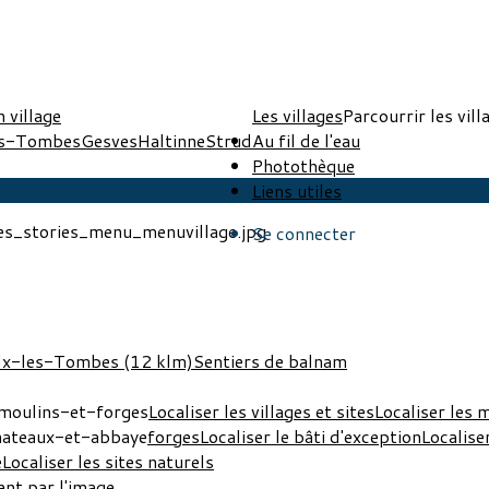
n village
Les villages
Parcourrir les vill
es-Tombes
Gesves
Haltinne
Strud
Au fil de l'eau
Photothèque
Liens utiles
Se connecter
lx-les-Tombes (12 klm)
Sentiers de balnam
Localiser les villages et sites
Localiser les 
forges
Localiser le bâti d'exception
Localise
e
Localiser les sites naturels
nt par l'image