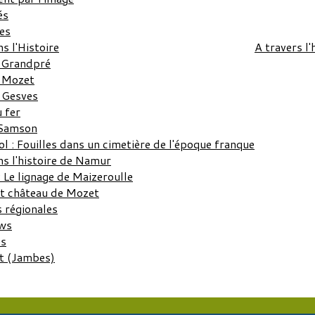
és
tes
ns l'Histoire
A travers l'
 Grandpré
: Mozet
 Gesves
 fer
 Samson
l : Fouilles dans un cimetière de l'époque franque
ns l'histoire de Namur
 Le lignage de Maizeroulle
et château de Mozet
s régionales
ws
es
t (Jambes)