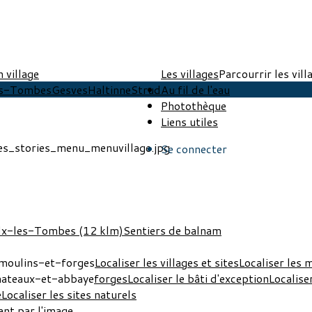
n village
Les villages
Parcourrir les vill
es-Tombes
Gesves
Haltinne
Strud
Au fil de l'eau
Photothèque
Liens utiles
Se connecter
lx-les-Tombes (12 klm)
Sentiers de balnam
Localiser les villages et sites
Localiser les 
forges
Localiser le bâti d'exception
Localise
e
Localiser les sites naturels
nt par l'image