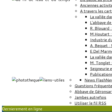
Anciennes activit
A travers les car
La vallée da
L'abbaye de
R. Blouard 
M.Houtart :
Industrie du
A. Bequet :
E.Del Marmo
La vallée da
M. Tonglet :
Seigneurie 
Publication
News Flash
Ne
Questions fréquent
Abbaye de Géronsar
Jambes autrefois
Utiliser le fil RSS
Dernierement en ligne