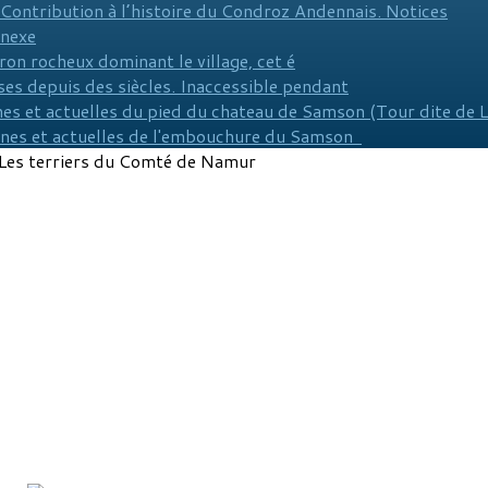
 Contribution à l’histoire du Condroz Andennais. Notices
nnexe
ron rocheux dominant le village, cet é
es depuis des siècles. Inaccessible pendant
es et actuelles du pied du chateau de Samson (Tour dite de 
nnes et actuelles de l'embouchure du Samson
Les terriers du Comté de Namur