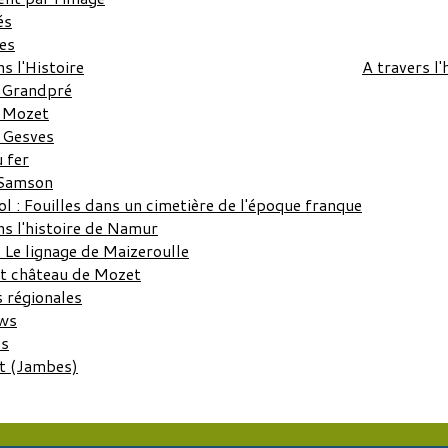
és
tes
ns l'Histoire
A travers l'
 Grandpré
: Mozet
 Gesves
 fer
 Samson
l : Fouilles dans un cimetière de l'époque franque
ns l'histoire de Namur
 Le lignage de Maizeroulle
et château de Mozet
s régionales
ws
es
t (Jambes)