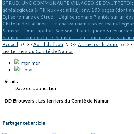
STRUD, UNE COMMUNAUTE VILLAGEOISE D'AUTREFOI
:
généalogiques (« Tillieux » et alliés). env. 160 pages (dont a
Eglise romane de Strud
: L’église romane Plantée sur un épe
Chateau de Haltinne
: Un château namurois en mains liégeois
Samson : Tour Lapidon
: Samson : Tour Lapidon Vues ancienn
Samson : l'embouchure
: Samson : l'embouchure Vues ancie
Accueil
// >>
Au fil de l'eau
// >>
A travers l'histoire
// >> 
Les terriers du Comté de Namur
Détails
Date de publication
DD Brouwers : Les terriers du Comté de Namur
Partager cet article