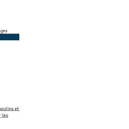
ages
moulins et
r les