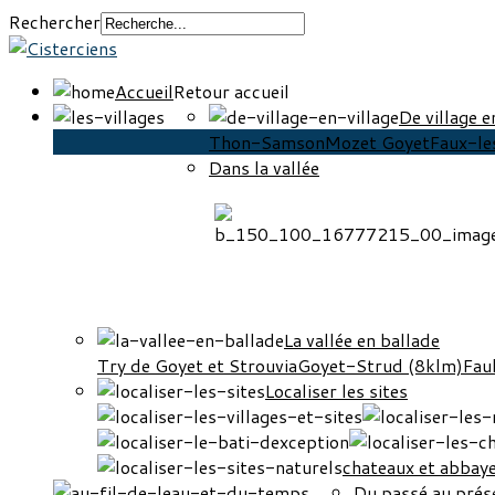
Rechercher
Accueil
Retour accueil
De village e
Thon-Samson
Mozet Goyet
Faux-l
Dans la vallée
La vallée en ballade
Try de Goyet et Strouvia
Goyet-Strud (8klm)
Fau
Localiser les sites
chateaux et abbay
Du passé au prése