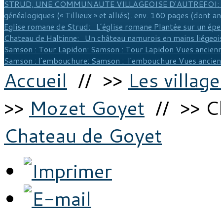
STRUD, UNE COMMUNAUTE VILLAGEOISE D'AUTREFOI
:
généalogiques (« Tillieux » et alliés). env. 160 pages (dont a
Eglise romane de Strud
: L’église romane Plantée sur un épe
Chateau de Haltinne
: Un château namurois en mains liégeois
Samson : Tour Lapidon
: Samson : Tour Lapidon Vues ancienn
Samson : l'embouchure
: Samson : l'embouchure Vues ancie
Accueil
// >>
Les village
>>
Mozet Goyet
// >> C
Chateau de Goyet