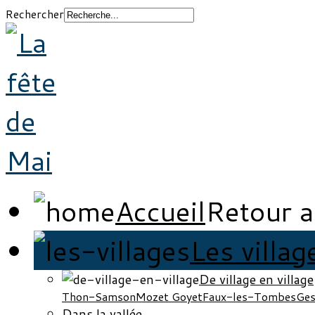
Rechercher
Accueil
Retour a
Les villag
De village en village
Thon-Samson
Mozet Goyet
Faux-les-Tombes
Ges
Dans la vallée