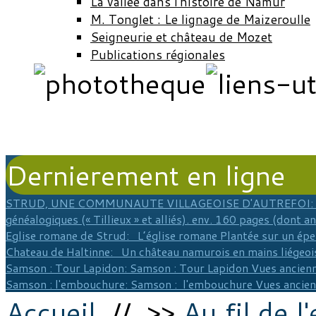
La vallée dans l'histoire de Namur
M. Tonglet : Le lignage de Maizeroulle
Seigneurie et château de Mozet
Publications régionales
Dernierement en ligne
STRUD, UNE COMMUNAUTE VILLAGEOISE D'AUTREFOI
:
généalogiques (« Tillieux » et alliés). env. 160 pages (dont a
Eglise romane de Strud
: L’église romane Plantée sur un épe
Chateau de Haltinne
: Un château namurois en mains liégeois
Samson : Tour Lapidon
: Samson : Tour Lapidon Vues ancienn
Samson : l'embouchure
: Samson : l'embouchure Vues ancie
Accueil
// >>
Au fil de l