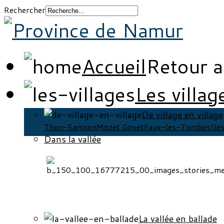
Rechercher
Accueil
Retour a
Les villag
De village en village
Thon-Samson
Mozet Goyet
Faux-les-Tombes
Ges
Dans la vallée
La vallée en ballade