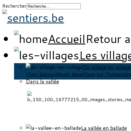
Rechercher
Accueil
Retour a
Les villag
De village en village
Thon-Samson
Mozet Goyet
Faux-les-Tombes
Ges
Dans la vallée
La vallée en ballade