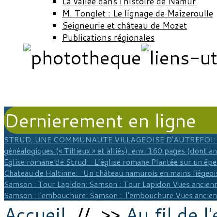
La vallée dans l'histoire de Namur
M. Tonglet : Le lignage de Maizeroulle
Seigneurie et château de Mozet
Publications régionales
Dernierement en ligne
STRUD, UNE COMMUNAUTE VILLAGEOISE D'AUTREFOI
:
généalogiques (« Tillieux » et alliés). env. 160 pages (dont a
Eglise romane de Strud
: L’église romane Plantée sur un épe
Chateau de Haltinne
: Un château namurois en mains liégeois
Samson : Tour Lapidon
: Samson : Tour Lapidon Vues ancienn
Samson : l'embouchure
: Samson : l'embouchure Vues ancie
Accueil
// >>
Au fil de l