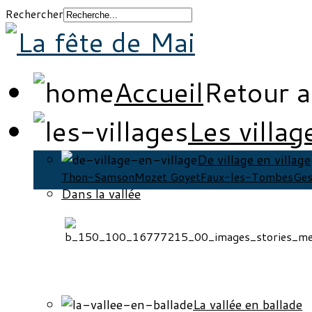
Rechercher
Accueil
Retour a
Les villag
De village en village
Thon-Samson
Mozet Goyet
Faux-les-Tombes
Ges
Dans la vallée
La vallée en ballade