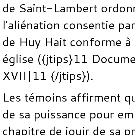
de Saint-Lambert ordonn
l'aliénation consentie pa
de Huy Hait conforme à l
église ({jtips}11 Docum
XVII|11 {/jtips}).
Les témoins affirment q
de sa puissance pour em
chapitre de jouir de sa pr