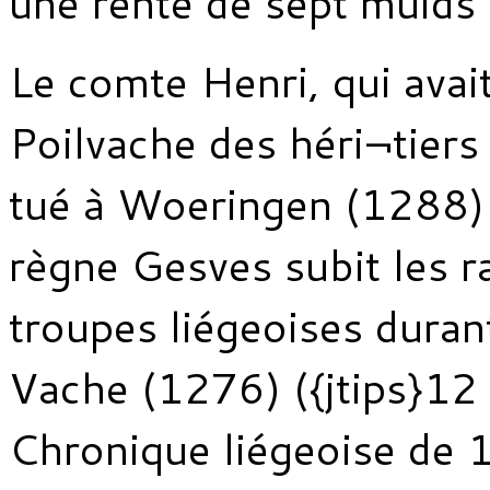
une rente de sept muids 
Le comte Henri, qui avai
Poilvache des héri¬tiers
tué à Woeringen (1288) 
règne Gesves subit les r
troupes liégeoises durant
Vache (1276) ({jtips}1
Chronique liégeoise de