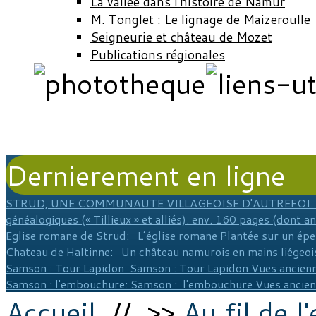
La vallée dans l'histoire de Namur
M. Tonglet : Le lignage de Maizeroulle
Seigneurie et château de Mozet
Publications régionales
Dernierement en ligne
STRUD, UNE COMMUNAUTE VILLAGEOISE D'AUTREFOI
:
généalogiques (« Tillieux » et alliés). env. 160 pages (dont a
Eglise romane de Strud
: L’église romane Plantée sur un épe
Chateau de Haltinne
: Un château namurois en mains liégeois
Samson : Tour Lapidon
: Samson : Tour Lapidon Vues ancienn
Samson : l'embouchure
: Samson : l'embouchure Vues ancie
Accueil
// >>
Au fil de l