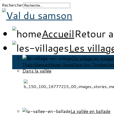
Rechercher
Accueil
Retour a
Les villag
De village en village
Thon-Samson
Mozet Goyet
Faux-les-Tombes
Ges
Dans la vallée
La vallée en ballade