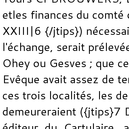
etles finances du comté 
XXIII|6 {/jtips}) nécessa
l'échange, serait prélevé
Ohey ou Gesves ; que ce
Evêque avait assez de te
ces trois localités, les d
demeureraient ({jtips}7
éditeur du Cartulaire 