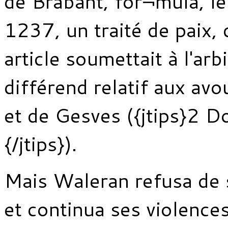
de Brabant, for¬mula, l
1237, un traité de paix, 
article soumettait à l'arb
différend relatif aux avo
et de Gesves ({jtips}2 
{/jtips}).
Mais Waleran refusa de 
et continua ses violences