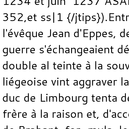
1234 et juin 1237 ASA
352,et ss|1 {/jtips}).En
l'évêque Jean d'Eppes, 
guerre s'échangeaient dé
double al teinte à la sou
liégeoise vint aggraver la
duc de Limbourg tenta d
frère à la raison et, d'ac