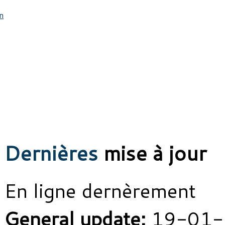
n
Dernières
mise à jour
En ligne dernèrement
General update:
19-01-