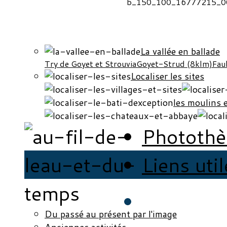
La vallée en ballade
Try de Goyet et Strouvia
Goyet-Strud (8klm)
Fau
Localiser les sites
les moulins 
Phototh
Liens uti
Du passé au présent par l'image