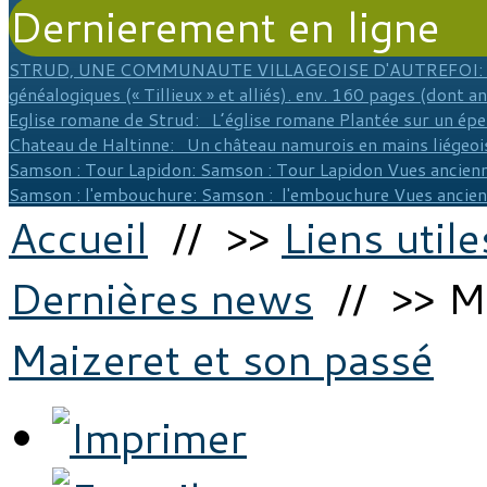
Dernierement en ligne
STRUD, UNE COMMUNAUTE VILLAGEOISE D'AUTREFOI
:
généalogiques (« Tillieux » et alliés). env. 160 pages (dont a
Eglise romane de Strud
: L’église romane Plantée sur un épe
Chateau de Haltinne
: Un château namurois en mains liégeois
Samson : Tour Lapidon
: Samson : Tour Lapidon Vues ancienn
Samson : l'embouchure
: Samson : l'embouchure Vues ancie
Accueil
// >>
Liens utile
Dernières news
// >> Ma
Maizeret et son passé