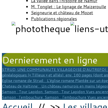
La vallée dans l'histoire de Namur
M. Tonglet : Le lignage de Maizeroulle
Seigneurie et château de Mozet
Publications régionales
Dernierement en ligne
STRUD, UNE COMMUNAUTE VILLAGEOISE D'AUTREFOI
:
généalogiques (« Tillieux » et alliés). env. 160 pages (dont a
Eglise romane de Strud
: L’église romane Plantée sur un épe
Chateau de Haltinne
: Un château namurois en mains liégeois
Samson : Tour Lapidon
: Samson : Tour Lapidon Vues ancienn
Samson : l'embouchure
: Samson : l'embouchure Vues ancie
Accueil
// >>
Les village