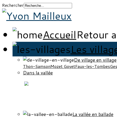
Rechercher
Accueil
Retour a
Les villag
De village en village
Thon-Samson
Mozet Goyet
Faux-les-Tombes
Ges
Dans la vallée
La vallée en ballade