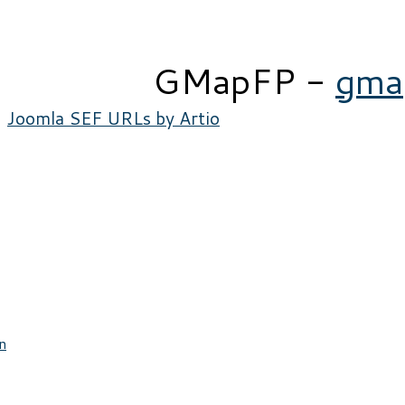
GMapFP -
gma
Joomla SEF URLs by Artio
n